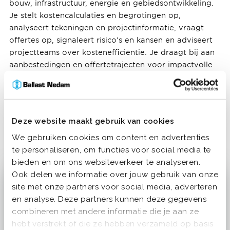
bouw, infrastructuur, energie en gebiedsontwikkeling.
Je stelt kostencalculaties en begrotingen op,
analyseert tekeningen en projectinformatie, vraagt
offertes op, signaleert risico’s en kansen en adviseert
projectteams over kostenefficiëntie. Je draagt bij aan
aanbestedingen en offertetrajecten voor impactvolle
projecten zoals de verbreding van de A27 tussen
Everdingen en Hooipolder en de ontwikkeling van de
gezonde stadswijk Cartesius in Utrecht. Jouw werk is
essentieel voor het succes en de haalbaarheid van
Deze website maakt gebruik van cookies
duurzame en innovatieve projecten.
We gebruiken cookies om content en advertenties
te personaliseren, om functies voor social media te
bieden en om ons websiteverkeer te analyseren.
Ook delen we informatie over jouw gebruik van onze
site met onze partners voor social media, adverteren
en analyse. Deze partners kunnen deze gegevens
combineren met andere informatie die je aan ze
hebt verstrekt of die ze hebben verzameld op basis