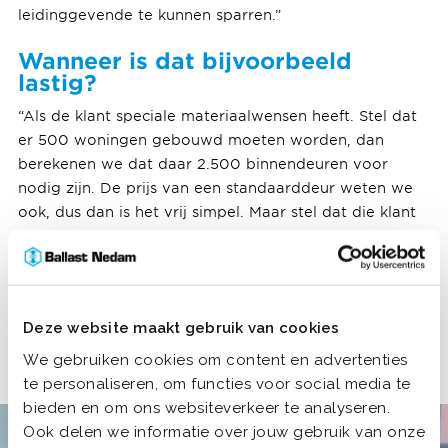
leidinggevende te kunnen sparren.”
Wanneer is dat bijvoorbeeld
lastig?
“Als de klant speciale materiaalwensen heeft. Stel dat
er 500 woningen gebouwd moeten worden, dan
berekenen we dat daar 2.500 binnendeuren voor
nodig zijn. De prijs van een standaarddeur weten we
ook, dus dan is het vrij simpel. Maar stel dat die klant
bijvoorbeeld gouden deuren wil, dan wordt het een
stuk moeilijker. In zulke gevallen hebben we eerst een
offerte nodig van de leverancier. En dat duurt vaak
een paar weken, waardoor het soms een race tegen
Deze website maakt gebruik van cookies
de klok is.”
We gebruiken cookies om content en advertenties
te personaliseren, om functies voor social media te
bieden en om ons websiteverkeer te analyseren.
Ook delen we informatie over jouw gebruik van onze