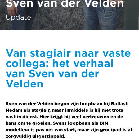
Sven van der Velden
Update
Van stagiair naar vaste
collega: het verhaal
van Sven van der
Velden
Sven van der Velden begon zijn loopbaan bij Ballast
Nedam als stagiair, maar inmiddels is hij met trots
vast in dienst.
Hier krijgt hij veel vertrouwen en de
kans om te groeien.
Svens
loopbaan als
BIM
modelleur
is
pas net van start, maar zijn groeipad
is
al
zorgvuldig uitgestippeld.