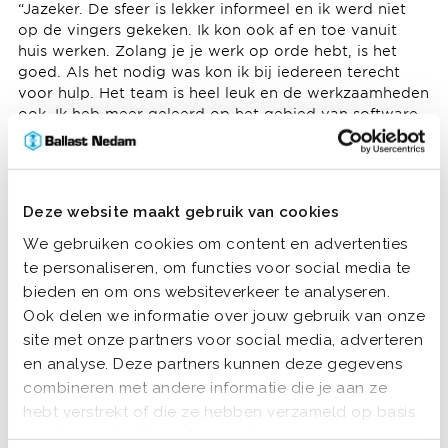
“Jazeker. De sfeer is lekker informeel en ik werd niet
op de vingers gekeken.
Ik kon ook af en toe vanuit
huis werken.
Zolang je je werk op orde hebt, is het
goed. Als het nodig was kon ik bij iedereen terecht
voor hulp. Het team is heel leuk en de werkzaamheden
ook. Ik heb meer geleerd op het gebied van software
dan ik van tevoren had verwacht.
Na de eerste stage
ben ik blijven hangen als werkstudent. Daarna heb ik
mijn
BIM
minor
en afstudeerstage afgerond bij Ballast
Nedam.”
Deze website maakt gebruik van cookies
Hoe is het om nu als medewerker bij Ballast Nedam te
We gebruiken cookies om content en advertenties
werken?
te personaliseren, om functies voor social media te
“Het grootste verschil is dat er nu meer
bieden en om ons websiteverkeer te analyseren.
verantwoordelijkheid op m’n schouders ligt dan tijdens
Ook delen we informatie over jouw gebruik van onze
mijn stage. Wat niet veranderd is, is de mogelijkheid
site met onze partners voor social media, adverteren
om te groeien. Er wordt gekeken naar je interesses en
en analyse. Deze partners kunnen deze gegevens
leerdoelen, zodat je leidinggevende en collega’s
combineren met andere informatie die je aan ze
hierop in kunnen spelen. Zo draag je elke dag bij aan
hebt verstrekt of die ze hebben verzameld op basis
je eigen persoonlijke ontwikkeling.”
van jouw gebruik van hun services.