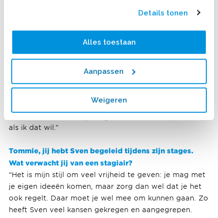
Details tonen
Hoe ziet jouw groeipad bij Ballast Nedam eruit?
“Als BIM modelleur kan ik twee richtingen op: ik kan
doorgroeien tot BIM Coördinator of ik ontwikkel me
Alles toestaan
als specialist. Met mijn leidinggevende heb ik goede
gesprekken gehad over welke richting het best bij mij
past. Mijn ambitie is om eerst BIM Coördinator te
Aanpassen
worden, zodat ik een bredere visie krijg op de
projectbrede BIM processen. Hierdoor leer ik
communiceren met verschillende teams en hoe je BIM
Weigeren
modellen uitwisselt met samenwerkende partijen.
Daarna kan ik me altijd nog ontwikkelen als specialist,
als ik dat wil.”
Tommie, jij hebt Sven begeleid tijdens zijn stages.
Wat verwacht jij van een stagiair?
“Het is mijn stijl om veel vrijheid te geven: je mag met
je eigen ideeën komen, maar zorg dan wel dat je het
ook regelt. Daar moet je wel mee om kunnen gaan. Zo
heeft Sven veel kansen gekregen en aangegrepen.