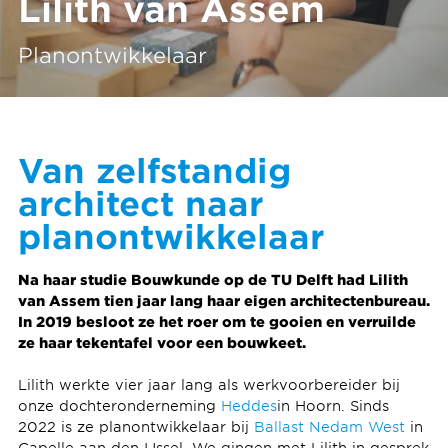
Lilith van Assem
Planontwikkelaar
Van zelfstandig
architect naar
planontwikkelaar
Na haar studie Bouwkunde op de TU Delft had Lilith
van Assem tien jaar lang haar eigen architectenbureau.
In 2019 besloot ze het roer om te gooien en verruilde
ze haar tekentafel voor een bouwkeet.
Lilith werkte vier jaar lang als werkvoorbereider bij
onze dochteronderneming
Heddes
in Hoorn. Sinds
2022 is ze planontwikkelaar bij
Ballast Nedam West
in
Capelle aan den IJssel. We gingen met Lilith in gesprek