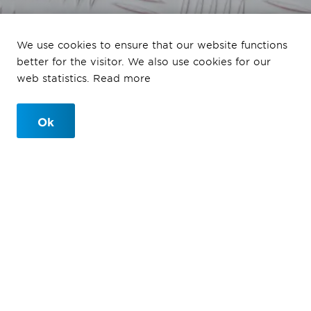
We use cookies to ensure that our website functions
better for the visitor. We also use cookies for our
Disclaimer
web statistics. Read more
Ok
Disclaimer
Ballast Nedam is constantly working to optimise all its
services. However, no rights can be derived from the
information provided on this site.
Ballast Nedam as well as (any) other information
suppliers to ballast-nedam.nl, work on this site with